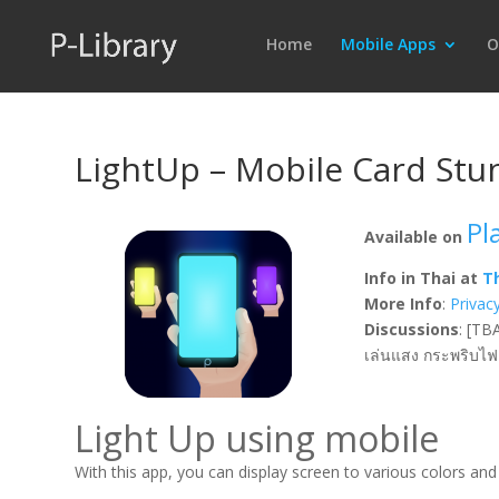
Home
Mobile Apps
O
LightUp – Mobile Card Stun
Pl
Available on
Info in Thai at
T
More Info
:
Privac
Discussions
: [TB
เล่นแสง กระพริบไฟ เ
Light Up using mobile
With this app, you can display screen to various colors and 