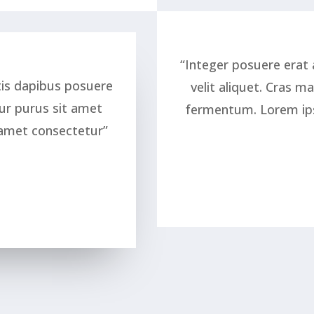
“Integer posuere erat
tis dapibus posuere
velit aliquet. Cras m
tur purus sit amet
fermentum. Lorem ips
amet consectetur”