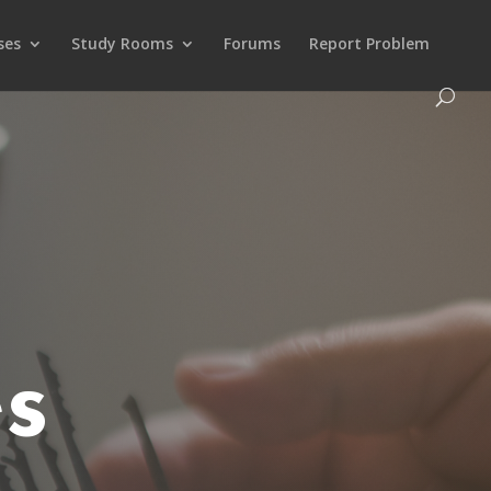
ses
Study Rooms
Forums
Report Problem
es