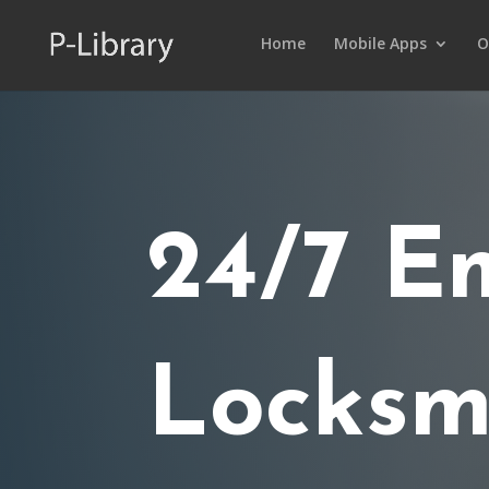
Home
Mobile Apps
O
24/7 E
Locksm