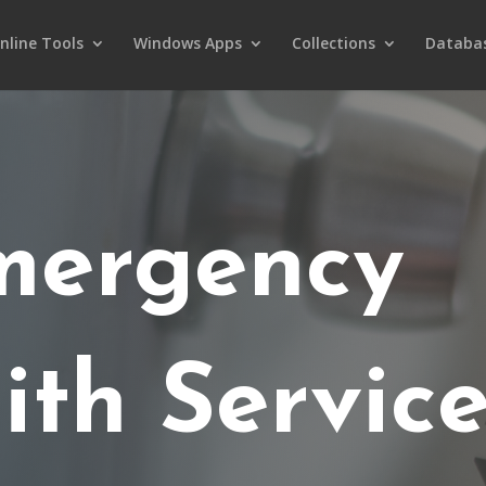
nline Tools
Windows Apps
Collections
Databa
mergency
ith Servic