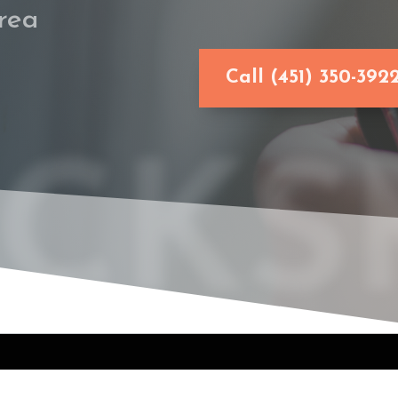
rea
Call (451) 350-392
CKSM