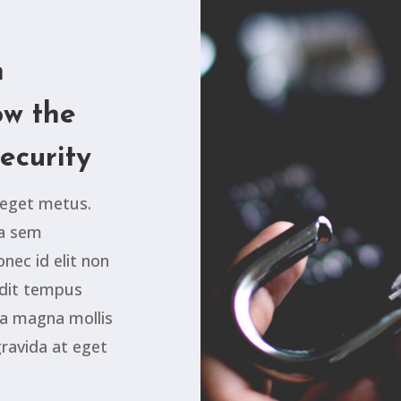
h
ow the
ecurity
t eget metus.
ta sem
ec id elit non
ndit tempus
da magna mollis
gravida at eget