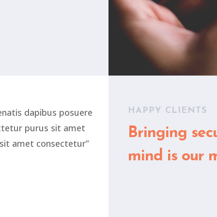
HAPPY CLIENTS
enatis dapibus posuere
ectetur purus sit amet
Bringing sec
sit amet consectetur”
mind is our m