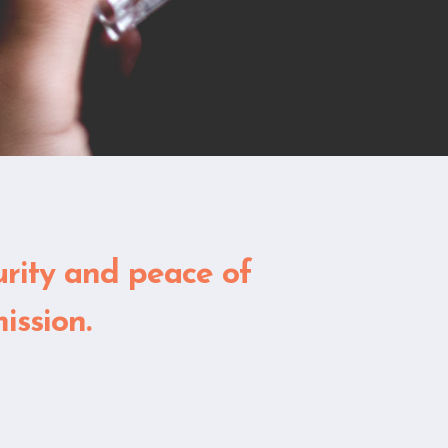
urity and peace of
ission.