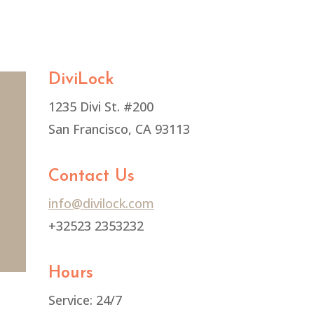
DiviLock
1235 Divi St. #200
San Francisco, CA 93113
Contact Us
info@divilock.com
+32523 2353232
Hours
Service: 24/7