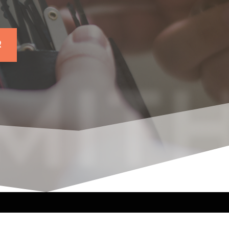
2
ITH