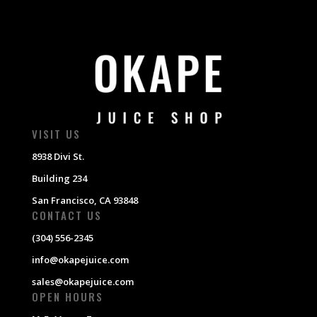
VISIT US
8938 Divi St.
Building 234
San Francisco, CA 93848
CONTACT US
(304) 556-2345
info@okapejuice.com
sales@okapejuice.com
OPEN HOURS