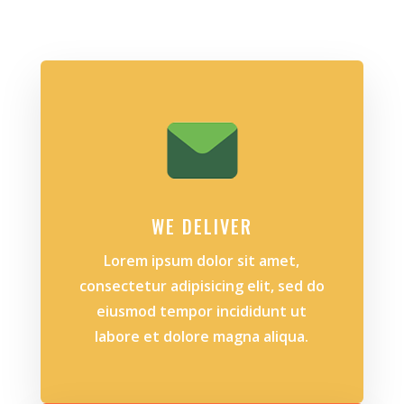
WE DELIVER
Lorem ipsum dolor sit amet,
consectetur adipisicing elit, sed do
eiusmod tempor incididunt ut
labore et dolore magna aliqua.