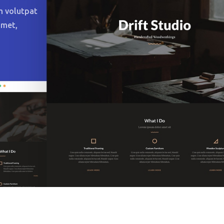
m volutpat
amet,