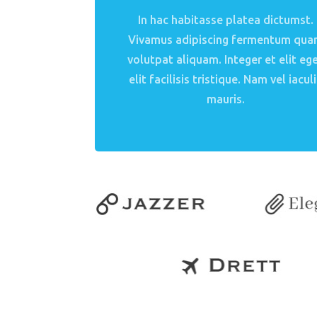
In hac habitasse platea dictumst.
Vivamus adipiscing fermentum qu
volutpat aliquam. Integer et elit eg
elit facilisis tristique. Nam vel iacul
mauris.