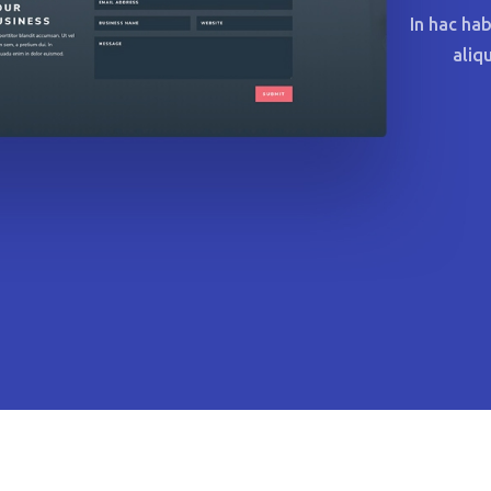
In hac ha
aliq